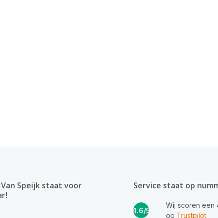
Van Speijk staat voor
Service staat op num
ar!
Wij scoren een
4.6/5
op
Trustpilot