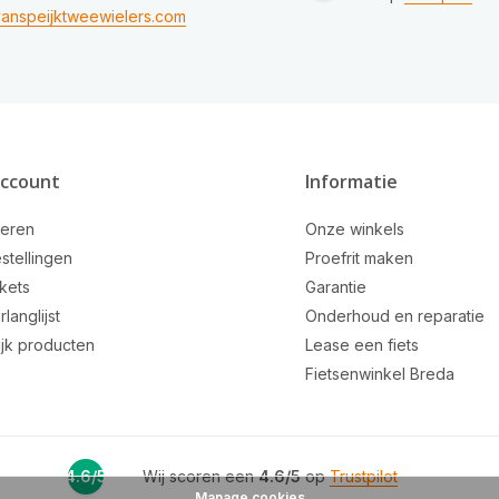
anspeijktweewielers.com
account
Informatie
reren
Onze winkels
stellingen
Proefrit maken
ckets
Garantie
rlanglijst
Onderhoud en reparatie
ijk producten
Lease een fiets
Fietsenwinkel Breda
4.6/5
Wij scoren een
4.6/5
op
Trustpilot
Manage cookies