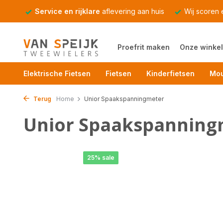
Service en rijklare
aflevering aan huis
Wij scoren
Proefrit maken
Onze winkel
Elektrische Fietsen
Fietsen
Kinderfietsen
Mou
Terug
Home
Unior Spaakspanningmeter
Unior Spaakspanning
25% sale