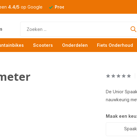
 een
4.4/5
op Google
Proefrit
altijd mogelijk
s
ntainbikes
Scooters
Onderdelen
Fiets Onderhoud
meter
De Unior Spaak
nauwkeurig met
Maak een keu
Spaak