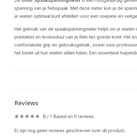
De
Unior Spaakspanningmeter
is een hoogwaardig geree
spanning van je fietsspaak. Met deze meter kun je de spann
je wielen optimaal kunt afstellen voor een soepele en veilige 
Het gebruik van de spaakspanningmeter helpt om je wielen i
prestaties en levensduur van je fiets ten goede komt. Het 
comfortabele grip en gebruiksgemak, zowel voor professione
het beste uit hun wielen willen halen. Een essentieel hulpmid
Reviews
0
/
Based on 0 reviews
5
Er zijn nog geen reviews geschreven over dit product..