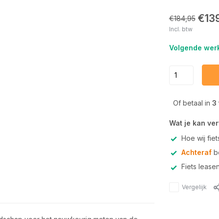
€13
€184,95
Incl. btw
Volgende werk
Of betaal in
3
Wat je kan ve
Hoe wij fie
Achteraf
be
Fiets lease
Vergelijk