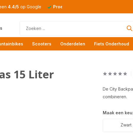
 een
4.4/5
op Google
Proefrit
altijd mogelijk
s
ntainbikes
Scooters
Onderdelen
Fiets Onderhoud
s 15 Liter
De City Backpack
combineren.
Maak een keu
Zwart