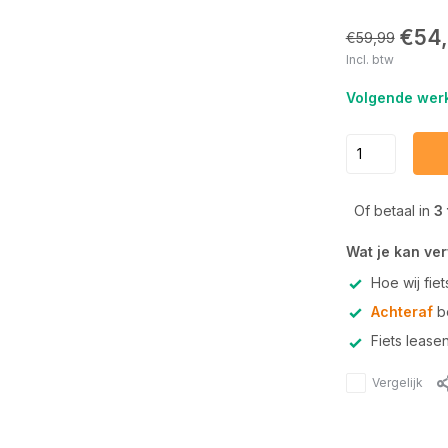
€54
€59,99
Incl. btw
Volgende werk
Of betaal in
3
Wat je kan ve
Hoe wij fie
Achteraf
be
Fiets lease
Vergelijk