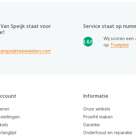
Van Speijk staat voor
Service staat op num
ar!
Wij scoren een
4.6/5
op
Trustpilot
anspeijktweewielers.com
account
Informatie
reren
Onze winkels
stellingen
Proefrit maken
ckets
Garantie
rlanglijst
Onderhoud en reparatie