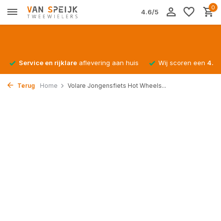
0
4.6/5
Service en rijklare
aflevering aan huis
Wij scoren een
4.4/
Terug
Home
Volare Jongensfiets Hot Wheels...