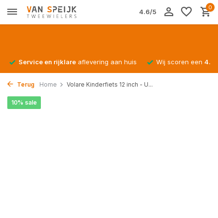
0
4.6/5
Service en rijklare
aflevering aan huis
Wij scoren een
4.4/
Terug
Home
Volare Kinderfiets 12 inch - U...
10% sale