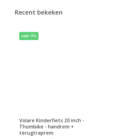
Recent bekeken
sale 11%
Volare Kinderfiets 20 inch -
Thombike - handrem +
terugtraprem