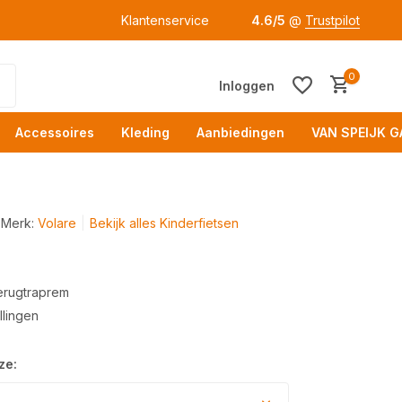
Klantenservice
4.6/5
@
Trustpilot
0
Inloggen
Accessoires
Kleding
Aanbiedingen
VAN SPEIJK G
Merk:
Volare
Bekijk alles Kinderfietsen
erugtraprem
Acc
lingen
ze: