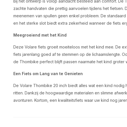
Bij het ontwerp is volop aandacht besteed aan comfort. De 
zachte handvaten die prettig aanvoelen tijdens het fietsen. 
meenemen van spullen geen enkel probleem. De standaard zorgt
en het sterke slot biedt extra zekerheid wanneer de fiets 
Meegroeiend met het Kind
Deze Volare fiets groeit moeiteloos met het kind mee. De e
fiets jarenlang goed af te stemmen op de lichaamslengte. Oo
de Thombike perfect blijft passen naarmate het kind groter 
Een Fiets om Lang van te Genieten
De Volare Thombike 20 inch biedt alles wat een kind nodig h
ritten. Dankzij de hoogwaardige materialen en slimme afwerkin
avonturen. Kortom, een kwaliteitsfiets waar uw kind nog jare