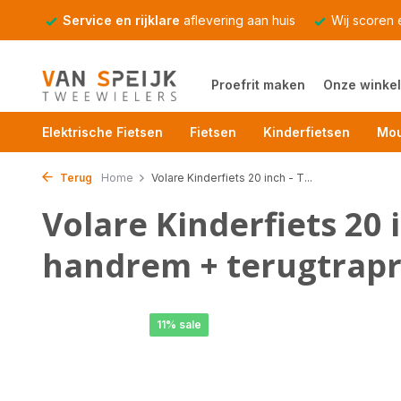
Service en rijklare
aflevering aan huis
Wij scoren
Proefrit maken
Onze winkel
Elektrische Fietsen
Fietsen
Kinderfietsen
Mou
Terug
Home
Volare Kinderfiets 20 inch - T...
Volare Kinderfiets 20 
handrem + terugtrap
11% sale