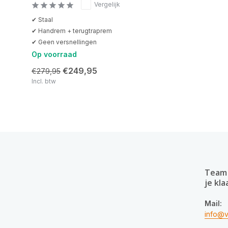
Vergelijk
✔ Staal
✔ Handrem + terugtraprem
✔ Geen versnellingen
Op voorraad
€249,95
€279,95
Incl. btw
Team 
je kla
Mail:
info@v