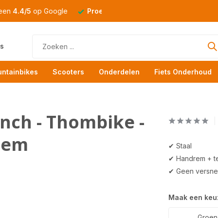
 een
4.4/5
op Google
Proefrit
altijd mogelijk
s
ntainbikes
Scooters
Onderdelen
Fiets Onderhoud
inch - Thombike -
rem
✔ Staal
✔ Handrem + t
✔ Geen versnel
Maak een keu
Groen