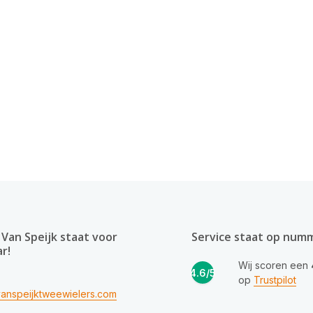
Van Speijk staat voor
Service staat op num
ar!
Wij scoren een
4.6/5
op
Trustpilot
anspeijktweewielers.com