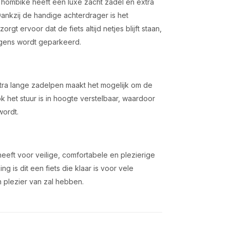
Thombike heeft een luxe zacht zadel en extra
Dankzij de handige achterdrager is het
 ervoor dat de fiets altijd netjes blijft staan,
ergens wordt geparkeerd.
xtra lange zadelpen maakt het mogelijk om de
k het stuur is in hoogte verstelbaar, waardoor
wordt.
eeft voor veilige, comfortabele en plezierige
g is dit een fiets die klaar is voor vele
n plezier van zal hebben.