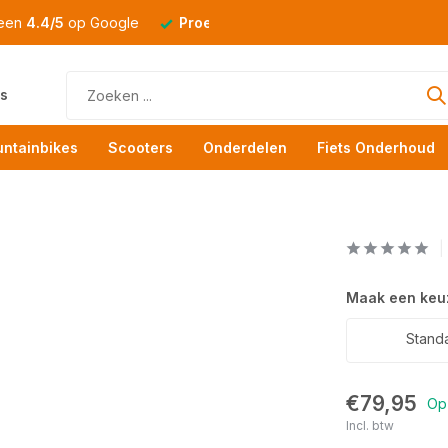
 een
4.4/5
op Google
Proefrit
altijd mogelijk
s
ntainbikes
Scooters
Onderdelen
Fiets Onderhoud
Maak een keu
Stand
€79,95
Op
Incl. btw