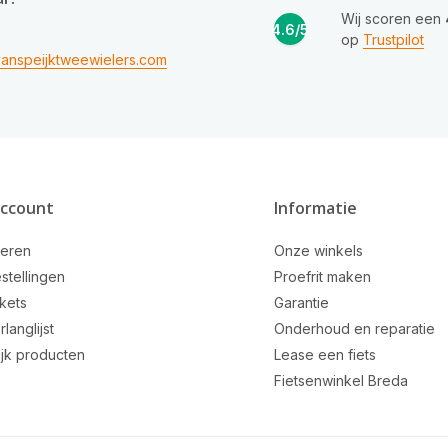
Wij scoren een
4.6/5
op
Trustpilot
anspeijktweewielers.com
account
Informatie
reren
Onze winkels
stellingen
Proefrit maken
ckets
Garantie
rlanglijst
Onderhoud en reparatie
ijk producten
Lease een fiets
Fietsenwinkel Breda