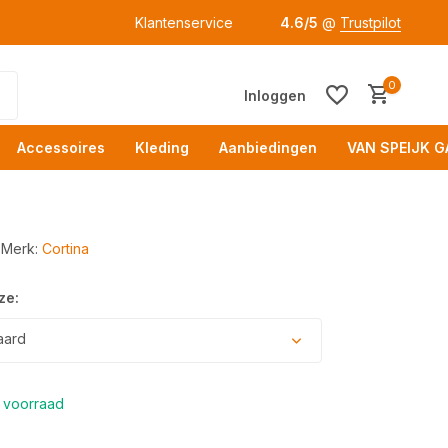
Klantenservice
4.6/5
@
Trustpilot
0
Inloggen
Accessoires
Kleding
Aanbiedingen
VAN SPEIJK G
Merk:
Cortina
ze:
Acc
aard
 voorraad