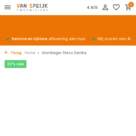
0
4.6/5
Service en rijklare
aflevering aan huis
Wij scoren een
4.4/
Terug
Home
Voordrager Steco Samba
22% sale