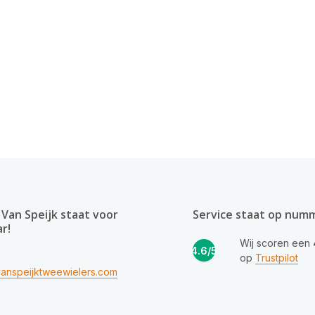
Van Speijk staat voor
Service staat op num
ar!
Wij scoren een
4.6/5
op
Trustpilot
anspeijktweewielers.com