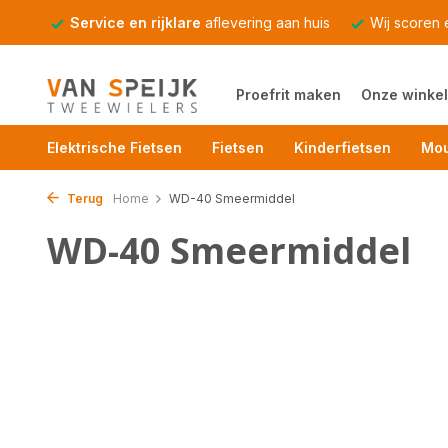
Service en rijklare
aflevering aan huis
Wij scoren
Proefrit maken
Onze winkel
Elektrische Fietsen
Fietsen
Kinderfietsen
Mou
Terug
Home
WD-40 Smeermiddel
WD-40 Smeermiddel