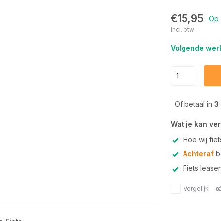
€15,95
Op 
Incl. btw
Volgende werk
Of betaal in
3
Wat je kan ve
Hoe wij fie
Achteraf
be
Fiets lease
Vergelijk