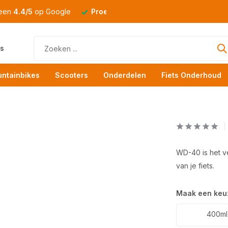
 een
4.4/5
op Google
Proefrit
altijd mogelijk
s
ntainbikes
Scooters
Onderdelen
Fiets Onderhoud
WD-40 is het v
van je fiets.
Maak een keu
400ml 