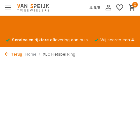
0
4.6/5
Service en rijklare
aflevering aan huis
Wij scoren een
4.4/
Terug
Home
XLC Fietsbel Ring