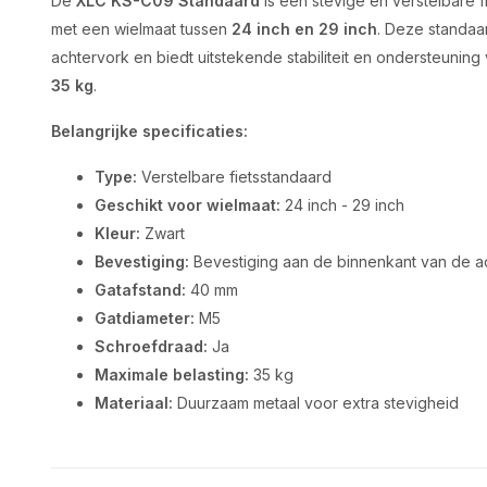
De
XLC KS-C09 Standaard
is een stevige en verstelbare f
met een wielmaat tussen
24 inch en 29 inch
. Deze standaa
achtervork en biedt uitstekende stabiliteit en ondersteuning
35 kg
.
Belangrijke specificaties:
Type:
Verstelbare fietsstandaard
Geschikt voor wielmaat:
24 inch - 29 inch
Kleur:
Zwart
Bevestiging:
Bevestiging aan de binnenkant van de a
Gatafstand:
40 mm
Gatdiameter:
M5
Schroefdraad:
Ja
Maximale belasting:
35 kg
Materiaal:
Duurzaam metaal voor extra stevigheid