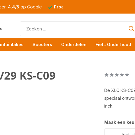
 een
4.4/5
op Google
Proefrit
altijd mogelijk
s
ntainbikes
Scooters
Onderdelen
Fiets Onderhoud
/29 KS-C09
De XLC KS-C09 
speciaal ontwo
inch.
Maak een keu
Fietss