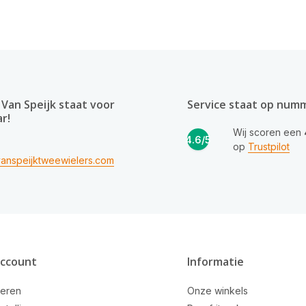
Van Speijk staat voor
Service staat op num
ar!
Wij scoren een
4.6/5
op
Trustpilot
anspeijktweewielers.com
account
Informatie
reren
Onze winkels