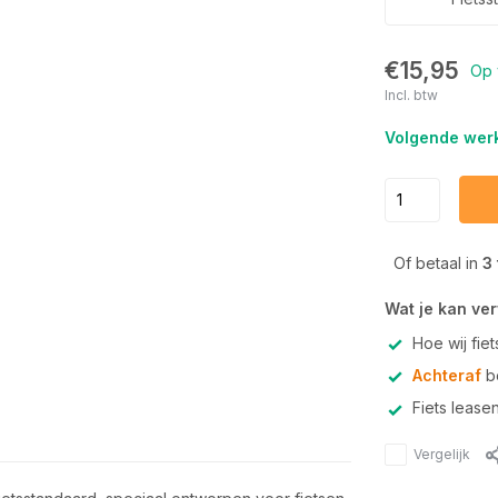
€15,95
Op 
Incl. btw
Volgende werk
Of betaal in
3
Wat je kan ve
Hoe wij fie
Achteraf
be
Fiets lease
Vergelijk