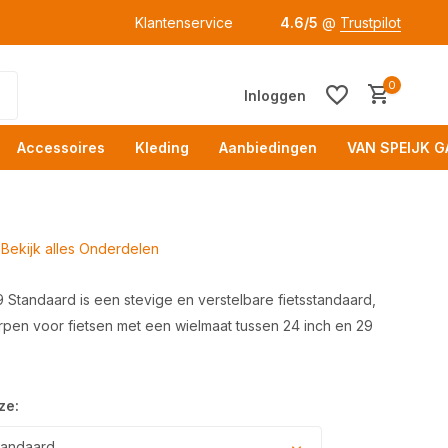
Klantenservice
4.6/5
@
Trustpilot
0
Inloggen
Accessoires
Kleding
Aanbiedingen
VAN SPEIJK G
Bekijk alles Onderdelen
Standaard is een stevige en verstelbare fietsstandaard,
rpen voor fietsen met een wielmaat tussen 24 inch en 29
Acc
ze:
tandaard