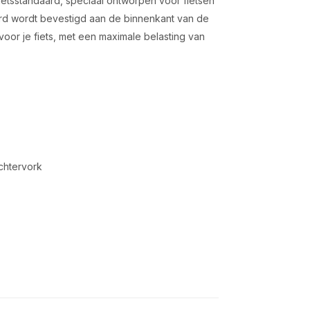
ietsstandaard, speciaal ontworpen voor fietsen
rd wordt bevestigd aan de binnenkant van de
 voor je fiets, met een maximale belasting van
chtervork