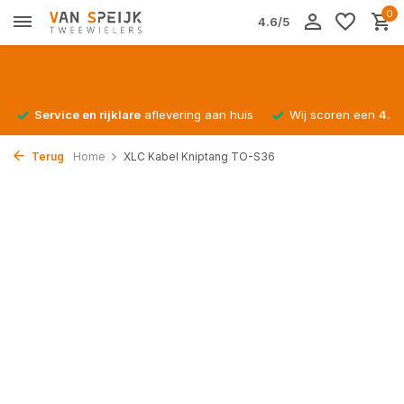
0
4.6/5
Service en rijklare
aflevering aan huis
Wij scoren een
4.4/
Terug
Home
XLC Kabel Kniptang TO-S36