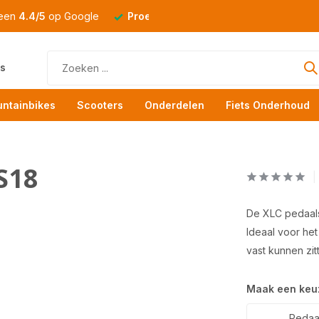
 een
4.4/5
op Google
Proefrit
altijd mogelijk
s
ntainbikes
Scooters
Onderdelen
Fiets Onderhoud
S18
De XLC pedaals
Ideaal voor he
vast kunnen zit
Maak een keu
Pedaal