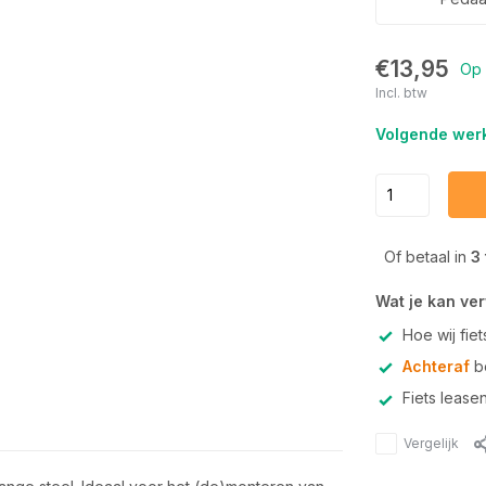
€13,95
Op 
Incl. btw
Volgende werk
Of betaal in
3
Wat je kan ve
Hoe wij fie
Achteraf
be
Fiets lease
Vergelijk