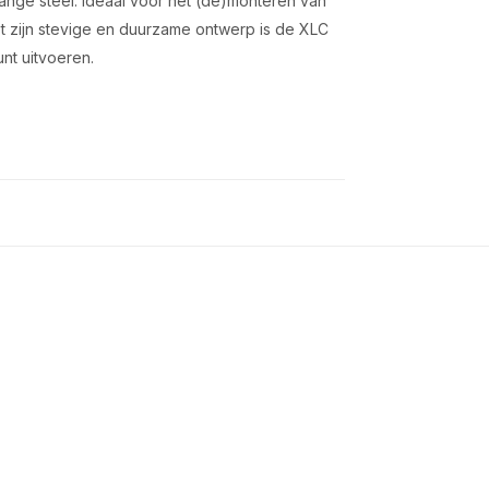
ange steel. Ideaal voor het (de)monteren van
t zijn stevige en duurzame ontwerp is de XLC
nt uitvoeren.