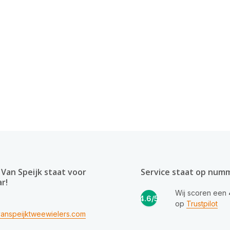
Van Speijk staat voor
Service staat op num
ar!
Wij scoren een
4.6/5
op
Trustpilot
anspeijktweewielers.com