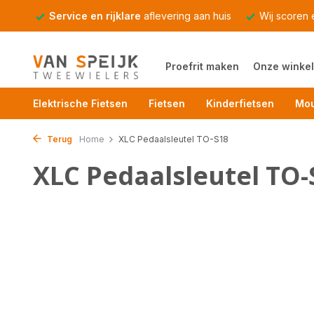
Service en rijklare
aflevering aan huis
Wij scoren
Proefrit maken
Onze winkel
Elektrische Fietsen
Fietsen
Kinderfietsen
Mou
Terug
Home
XLC Pedaalsleutel TO-S18
XLC Pedaalsleutel TO-