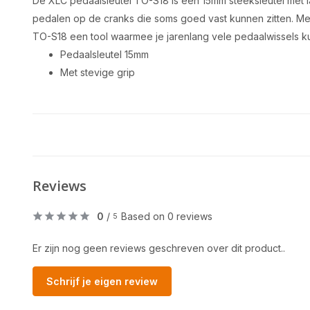
De XLC pedaalsleutel TO-S18 is een 15mm steeksleutel met l
pedalen op de cranks die soms goed vast kunnen zitten. Me
TO-S18 een tool waarmee je jarenlang vele pedaalwissels ku
Pedaalsleutel 15mm
Met stevige grip
Reviews
0
/
Based on 0 reviews
5
Er zijn nog geen reviews geschreven over dit product..
Schrijf je eigen review