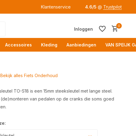
Klantenservice
4.6/5
@
Trustpilot
0
Inloggen
Accessoires
Kleding
Aanbiedingen
VAN SPEIJK G
Bekijk alles Fiets Onderhoud
leutel TO-S18 is een 15mm steeksleutel met lange steel.
t (de)monteren van pedalen op de cranks die soms goed
Acc
ten.
ze:
sleutel