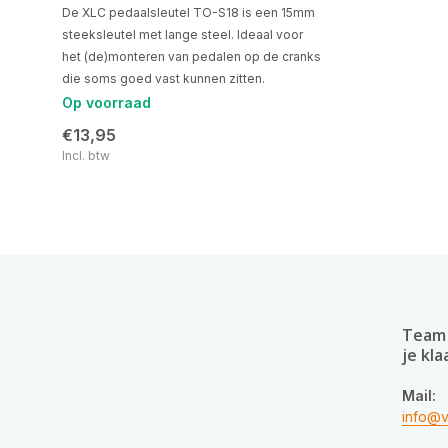
De XLC pedaalsleutel TO-S18 is een 15mm
steeksleutel met lange steel. Ideaal voor
het (de)monteren van pedalen op de cranks
die soms goed vast kunnen zitten.
Op voorraad
€13,95
Incl. btw
Team 
je kla
Mail:
info@v