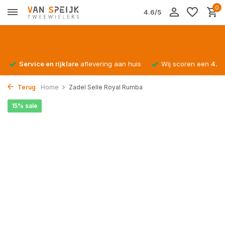
0
4.6/5
Service en rijklare
aflevering aan huis
Wij scoren een
4.4/
Terug
Home
Zadel Selle Royal Rumba
15% sale