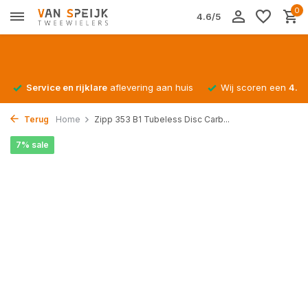
0
4.6/5
Service en rijklare
aflevering aan huis
Wij scoren een
4.4/
Terug
Home
Zipp 353 B1 Tubeless Disc Carb...
7% sale