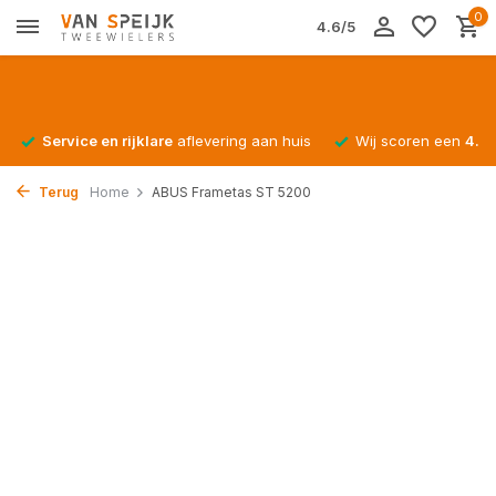
0
4.6/5
Service en rijklare
aflevering aan huis
Wij scoren een
4.4/
Terug
Home
ABUS Frametas ST 5200