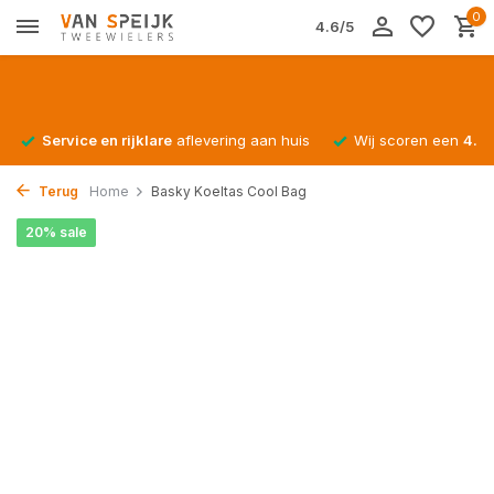
0
4.6/5
Service en rijklare
aflevering aan huis
Wij scoren een
4.4/
Terug
Home
Basky Koeltas Cool Bag
20% sale