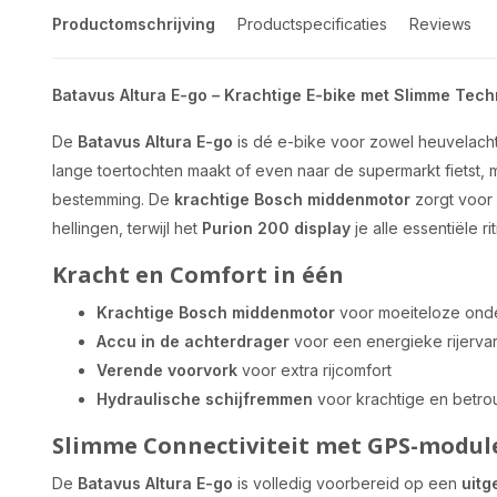
Productomschrijving
Productspecificaties
Reviews
Batavus Altura E-go – Krachtige E-bike met Slimme Tech
De
Batavus Altura E-go
is dé e-bike voor zowel heuvelachtig
lange toertochten maakt of even naar de supermarkt fietst, 
bestemming. De
krachtige Bosch middenmotor
zorgt voor 
hellingen, terwijl het
Purion 200 display
je alle essentiële ri
Kracht en Comfort in één
Krachtige Bosch middenmotor
voor moeiteloze ond
Accu in de achterdrager
voor een energieke rijerva
Verende voorvork
voor extra rijcomfort
Hydraulische schijfremmen
voor krachtige en betro
Slimme Connectiviteit met GPS-modul
De
Batavus Altura E-go
is volledig voorbereid op een
uitg