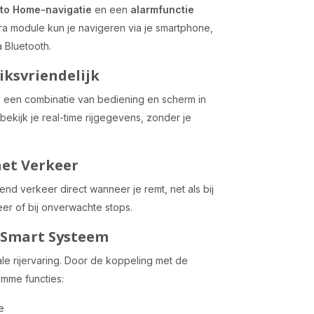
to Home-navigatie
en een
alarmfunctie
tra module kun je navigeren via je smartphone,
 Bluetooth.
iksvriendelijk
, een combinatie van bediening en scherm in
ekijk je real-time rijgegevens, zonder je
het Verkeer
nd verkeer direct wanneer je remt, net als bij
keer of bij onverwachte stops.
 Smart Systeem
le rijervaring. Door de koppeling met de
limme functies:
e