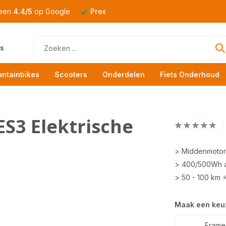
 een
4.4/5
op Google
Proefrit
altijd mogelijk
s
ntainbikes
Scooters
Onderdelen
Fiets Onderhoud
ES3 Elektrische
> Middenmotor
> 400/500Wh 
> 50 - 100 km 
Maak een keu
Framema