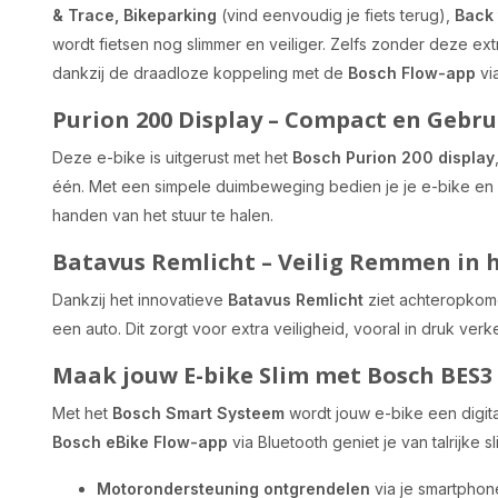
& Trace, Bikeparking
(vind eenvoudig je fiets terug),
Back 
wordt fietsen nog slimmer en veiliger. Zelfs zonder deze ex
dankzij de draadloze koppeling met de
Bosch Flow-app
via
Purion 200 Display – Compact en Gebru
Deze e-bike is uitgerust met het
Bosch Purion 200 display
één. Met een simpele duimbeweging bedien je je e-bike en b
handen van het stuur te halen.
Batavus Remlicht – Veilig Remmen in 
Dankzij het innovatieve
Batavus Remlicht
ziet achteropkome
een auto. Dit zorgt voor extra veiligheid, vooral in druk ver
Maak jouw E-bike Slim met Bosch BES3
Met het
Bosch Smart Systeem
wordt jouw e-bike een digita
Bosch eBike Flow-app
via Bluetooth geniet je van talrijke s
Motorondersteuning ontgrendelen
via je smartphon