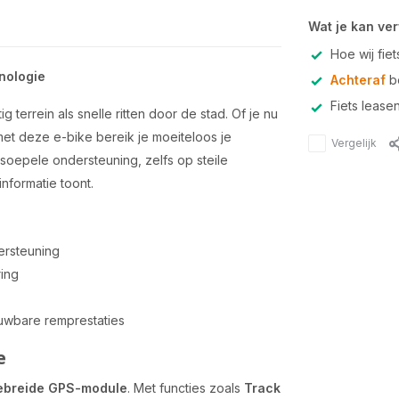
Wat je kan ve
Hoe wij fie
nologie
Achteraf
be
Fiets lease
 terrein als snelle ritten door de stad. Of je nu
met deze e-bike bereik je moeiteloos je
Vergelijk
soepele ondersteuning, zelfs op steile
tinformatie toont.
ersteuning
ring
uwbare remprestaties
e
ebreide GPS-module
. Met functies zoals
Track