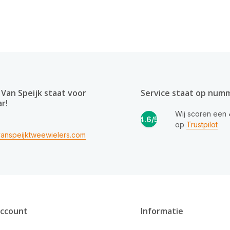
Van Speijk staat voor
Service staat op num
ar!
Wij scoren een
4.6/5
op
Trustpilot
anspeijktweewielers.com
account
Informatie