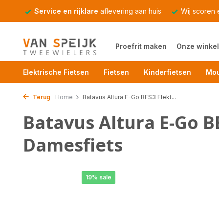
Service en rijklare
aflevering aan huis
Wij scoren
Proefrit maken
Onze winkel
Elektrische Fietsen
Fietsen
Kinderfietsen
Mou
Terug
Home
Batavus Altura E-Go BES3 Elekt...
Batavus Altura E-Go B
Damesfiets
19% sale