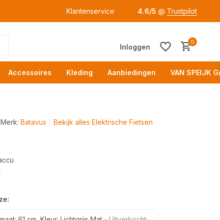
Klantenservice
4.6/5
@
Trustpilot
0
Inloggen
Accessoires
Kleding
Aanbiedingen
VAN SPEIJK G
Merk:
Batavus
Bekijk alles Elektrische Fietsen
accu
Acc
⚡
ze:
at: 61 cm, Kleur: Lichtgrijs Mat
- Uitverkocht