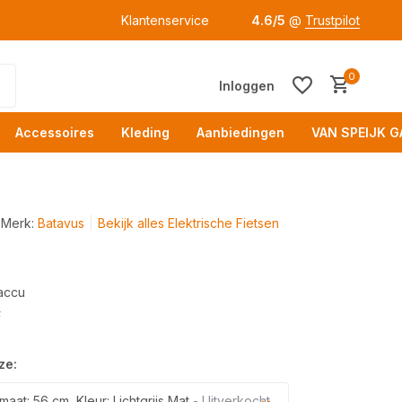
Klantenservice
4.6/5
@
Trustpilot
0
Inloggen
Accessoires
Kleding
Aanbiedingen
VAN SPEIJK G
Merk:
Batavus
Bekijk alles Elektrische Fietsen
accu
Acc
⚡
ze:
at: 56 cm, Kleur: Lichtgrijs Mat
- Uitverkocht