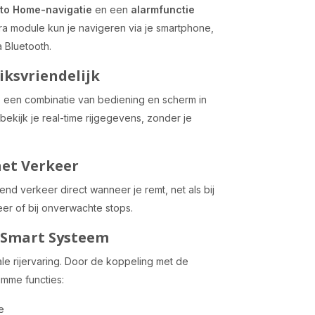
to Home-navigatie
en een
alarmfunctie
tra module kun je navigeren via je smartphone,
 Bluetooth.
iksvriendelijk
, een combinatie van bediening en scherm in
ekijk je real-time rijgegevens, zonder je
het Verkeer
nd verkeer direct wanneer je remt, net als bij
keer of bij onverwachte stops.
 Smart Systeem
le rijervaring. Door de koppeling met de
limme functies:
e