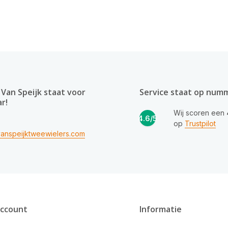
Van Speijk staat voor
Service staat op num
ar!
Wij scoren een
4.6/5
op
Trustpilot
anspeijktweewielers.com
account
Informatie