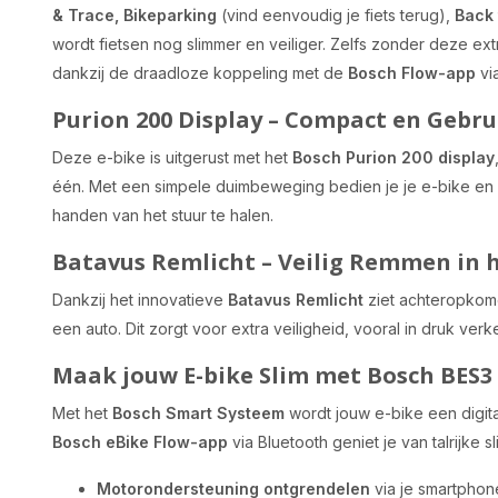
& Trace, Bikeparking
(vind eenvoudig je fiets terug),
Back 
wordt fietsen nog slimmer en veiliger. Zelfs zonder deze ex
dankzij de draadloze koppeling met de
Bosch Flow-app
via
Purion 200 Display – Compact en Gebru
Deze e-bike is uitgerust met het
Bosch Purion 200 display
één. Met een simpele duimbeweging bedien je je e-bike en b
handen van het stuur te halen.
Batavus Remlicht – Veilig Remmen in 
Dankzij het innovatieve
Batavus Remlicht
ziet achteropkome
een auto. Dit zorgt voor extra veiligheid, vooral in druk ver
Maak jouw E-bike Slim met Bosch BES3
Met het
Bosch Smart Systeem
wordt jouw e-bike een digita
Bosch eBike Flow-app
via Bluetooth geniet je van talrijke s
Motorondersteuning ontgrendelen
via je smartphon