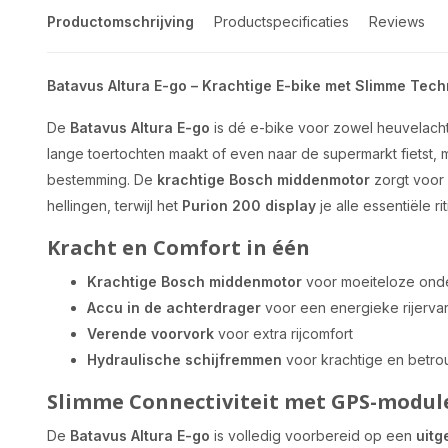
Productomschrijving
Productspecificaties
Reviews
Batavus Altura E-go – Krachtige E-bike met Slimme Tech
De
Batavus Altura E-go
is dé e-bike voor zowel heuvelachtig
lange toertochten maakt of even naar de supermarkt fietst, 
bestemming. De
krachtige Bosch middenmotor
zorgt voor 
hellingen, terwijl het
Purion 200 display
je alle essentiële ri
Kracht en Comfort in één
Krachtige Bosch middenmotor
voor moeiteloze ond
Accu in de achterdrager
voor een energieke rijerva
Verende voorvork
voor extra rijcomfort
Hydraulische schijfremmen
voor krachtige en betro
Slimme Connectiviteit met GPS-modul
De
Batavus Altura E-go
is volledig voorbereid op een
uitg