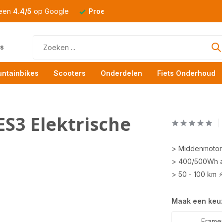
 een
4.4/5
op Google
Proefrit
altijd mogelijk
s
ntainbikes
Scooters
Onderdelen
Fiets Onderhoud
ES3 Elektrische
> Middenmotor
> 400/500Wh 
> 50 - 100 km 
Maak een keu
Framema