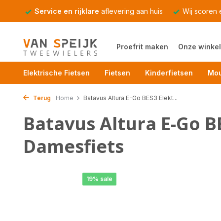
Service en rijklare
aflevering aan huis
Wij scoren
Proefrit maken
Onze winkel
Elektrische Fietsen
Fietsen
Kinderfietsen
Mou
Terug
Home
Batavus Altura E-Go BES3 Elekt...
Batavus Altura E-Go B
Damesfiets
19% sale