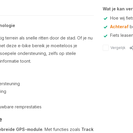
Wat je kan ve
Hoe wij fie
nologie
Achteraf
be
Fiets lease
 terrein als snelle ritten door de stad. Of je nu
met deze e-bike bereik je moeiteloos je
Vergelijk
soepele ondersteuning, zelfs op steile
tinformatie toont.
ersteuning
ring
uwbare remprestaties
e
ebreide GPS-module
. Met functies zoals
Track