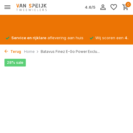
0
4.6/5
Service en rijklare
aflevering aan huis
Wij scoren een
4.4/
Terug
Home
Batavus Finez E-Go Power Exclu...
28% sale