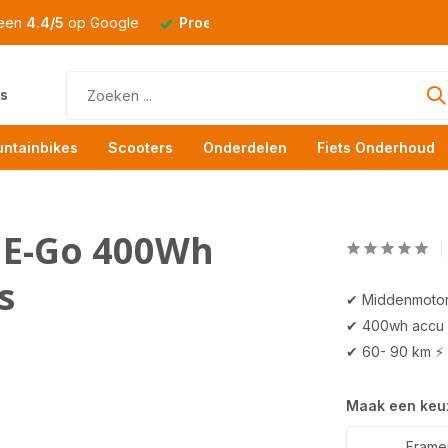
 een
4.4/5
op Google
Proefrit
altijd mogelijk
s
ntainbikes
Scooters
Onderdelen
Fiets Onderhoud
y E-Go 400Wh
s
✔ Middenmoto
✔ 400wh accu
✔ 60- 90 km ⚡
Maak een keu
Framema