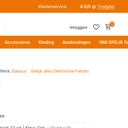
Klantenservice
4.6/5
@
Trustpilot
0
Inloggen
Accessoires
Kleding
Aanbiedingen
VAN SPEIJK G
Merk:
Batavus
Bekijk alles Elektrische Fietsen
r
Acc
ze:
at: 53 cm | Kleur: Grijs
- Uitverkocht