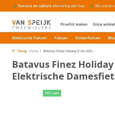
Service en rijklare
aflevering aan huis
Wij scoren
Proefrit maken
Onze winkel
Elektrische Fietsen
Fietsen
Kinderfietsen
Mou
Terug
Home
Batavus Finez Holiday E-Go 400...
Batavus Finez Holida
Elektrische Damesfiet
25% sale