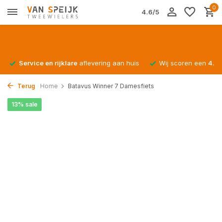
0
4.6/5
Service en rijklare
aflevering aan huis
Wij scoren een
4.4/
Terug
Home
Batavus Winner 7 Damesfiets
13% sale