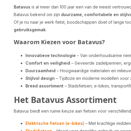
Batavus
is al meer dan 100 jaar een van de meest vertrouwde
Batavus bekend om zijn
duurzame, comfortabele en stijlvo
Of je nu naar je werk fietst, boodschappen doet of lange t
gebruiksgemak
.
Waarom Kiezen voor Batavus?
Innovatieve technologie
– Van onderhoudsarme riema
Comfort en veiligheid
– Geveerde zadelpennen, ergon
Duurzaamheid
– Hoogwaardige materialen en milieuvr
Stijlvol design
– Tijdloze en moderne modellen voor 
Breed assortiment
– Stadsfietsen, e-bikes, transportf
Het Batavus Assortiment
Batavus biedt een ruime keuze aan fietsen voor verschillen
Elektrische fietsen (e-bikes)
– Met krachtige midden
Stadsfietsen
– Ideaal voor dagelijks gebruik en woo