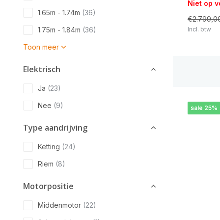
Niet op 
1.65m - 1.74m
(36)
€2.799,0
Incl. btw
1.75m - 1.84m
(36)
Toon meer
Elektrisch
Ja
(23)
Nee
(9)
sale 25%
Type aandrijving
Ketting
(24)
Riem
(8)
Motorpositie
Middenmotor
(22)