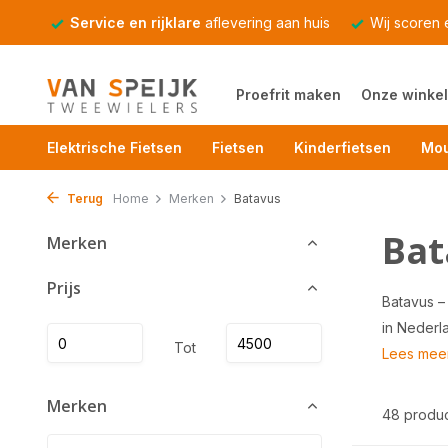
Service en rijklare
aflevering aan huis
Wij scoren
Proefrit maken
Onze winkel
Elektrische Fietsen
Fietsen
Kinderfietsen
Mou
Terug
Home
Merken
Batavus
Bat
Merken
Prijs
Batavus –
in Nederla
Tot
Lees mee
Merken
48 produ