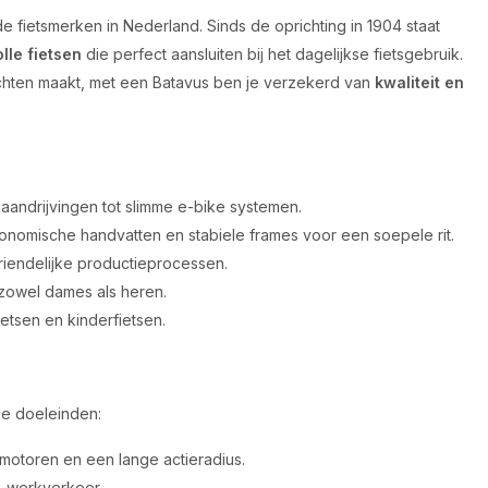
 fietsmerken in Nederland. Sinds de oprichting in 1904 staat
lle fietsen
die perfect aansluiten bij het dagelijkse fietsgebruik.
ochten maakt, met een Batavus ben je verzekerd van
kwaliteit en
andrijvingen tot slimme e-bike systemen.
omische handvatten en stabiele frames voor een soepele rit.
iendelijke productieprocessen.
zowel dames als heren.
ietsen en kinderfietsen.
de doeleinden:
motoren en een lange actieradius.
n-werkverkeer.