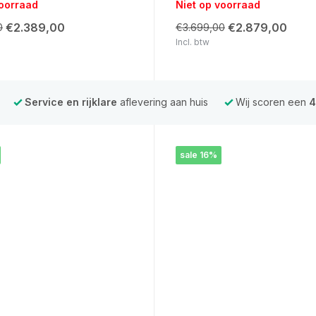
voorraad
Niet op voorraad
€2.389,00
€2.879,00
0
€3.699,00
Incl. btw
Service en rijklare
aflevering aan huis
Wij scoren een
4
sale 16%