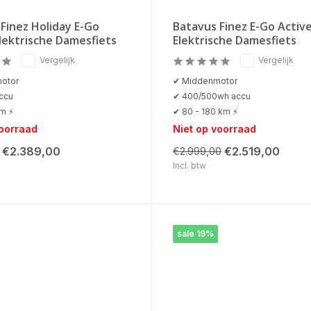
Finez Holiday E-Go
Batavus Finez E-Go Active
lektrische Damesfiets
Elektrische Damesfiets
Vergelijk
Vergelijk
otor
✔ Middenmotor
ccu
✔ 400/500wh accu
km ⚡
✔ 80 - 180 km ⚡
voorraad
Niet op voorraad
€2.389,00
€2.519,00
€2.999,00
Incl. btw
sale 19%