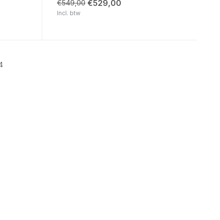
€529,00
€549,00
Incl. btw
4