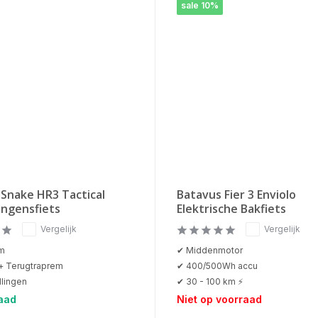
sale 10%
Snake HR3 Tactical
Batavus Fier 3 Enviolo
ongensfiets
Elektrische Bakfiets
Vergelijk
Vergelijk
um
✔ Middenmotor
+ Terugtraprem
✔ 400/500Wh accu
llingen
✔ 30 - 100 km ⚡
aad
Niet op voorraad