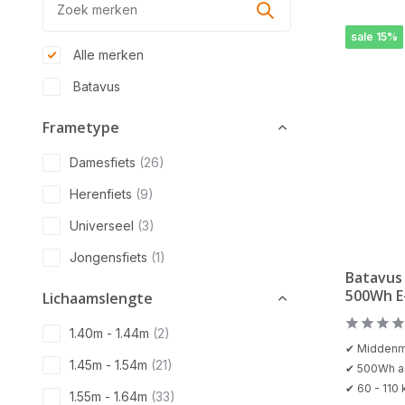
sale 15%
Alle merken
Batavus
Frametype
Damesfiets
(26)
Herenfiets
(9)
Universeel
(3)
Jongensfiets
(1)
Batavus
500Wh E
Lichaamslengte
1.40m - 1.44m
(2)
✔ Middenm
1.45m - 1.54m
(21)
✔ 500Wh a
✔ 60 - 110
1.55m - 1.64m
(33)