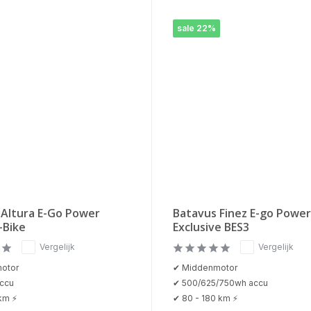
sale 22%
 Altura E-Go Power
Batavus Finez E-go Power
-Bike
Exclusive BES3
Vergelijk
Vergelijk
otor
✔ Middenmotor
ccu
✔ 500/625/750wh accu
 km ⚡
✔ 80 - 180 km ⚡