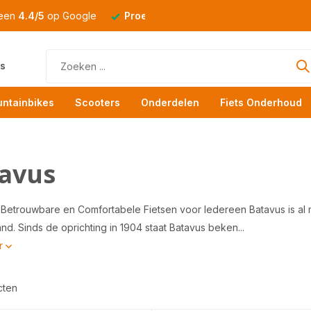
 een
4.4/5
op Google
Proefrit
altijd mogelijk
s
ntainbikes
Scooters
Onderdelen
Fiets Onderhoud
avus
 Betrouwbare en Comfortabele Fietsen voor Iedereen Batavus is al
nd. Sinds de oprichting in 1904 staat Batavus beken...
r
cten