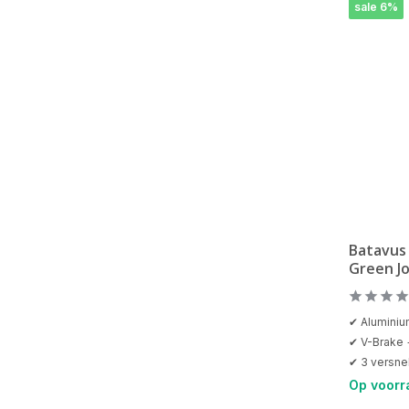
sale 6%
Batavus 
Green J
✔ Alumini
✔ V-Brake 
✔ 3 versne
Op voorr