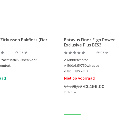
Zitkussen Bakfiets (Fier
Batavus Finez E-go Power
Exclusive Plus BES3
Vergelijk
Vergelijk
jk zacht bankkussen voor
✔ Middenmotor
omfort.
✔ 500/625/750wh accu
✔ 80 - 180 km ⚡
aad
Niet op voorraad
€3.499,00
€4.299,00
Incl. btw