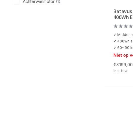
Achterwielmotor
(1)
Batavus 
400Wh E
✔ Middenm
✔ 400wh a
✔ 60- 90 
Niet op 
€3.199,00
Incl. btw