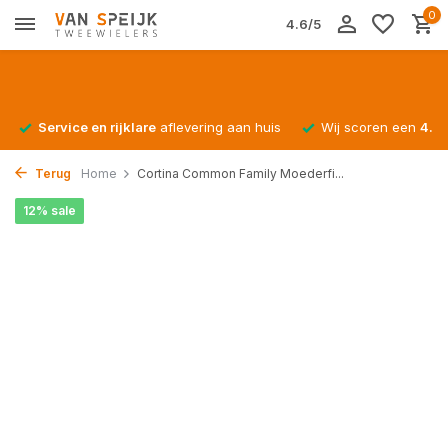
0
4.6/5
Service en rijklare
aflevering aan huis
Wij scoren een
4.4/
Terug
Home
Cortina Common Family Moederfi...
12% sale