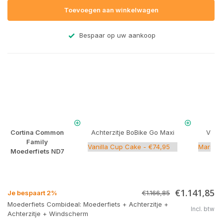
Toevoegen aan winkelwagen
Bespaar op uw aankoop
Cortina Common
Achterzitje BoBike Go Maxi
Voorz
Family
Moederfiets ND7
€1.141,85
Je bespaart 2%
€1.166,85
Moederfiets Combideal: Moederfiets + Achterzitje +
Incl. btw
Achterzitje + Windscherm