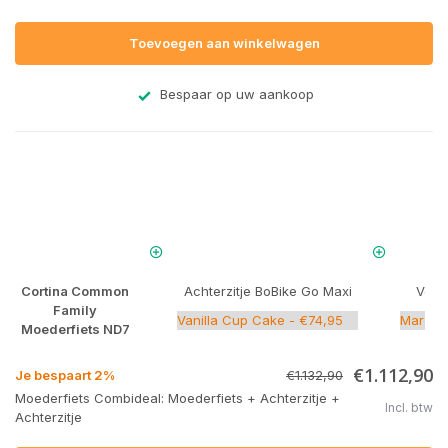
Toevoegen aan winkelwagen
Bespaar op uw aankoop
Cortina Common
Achterzitje BoBike Go Maxi
Voorz
Family
Moederfiets ND7
€1.112,90
Je bespaart 2%
€1.132,90
Moederfiets Combideal: Moederfiets + Achterzitje +
Incl. btw
Achterzitje