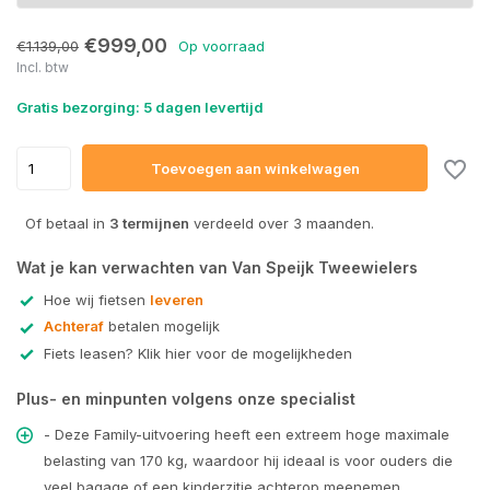
€999,00
€1.139,00
Op voorraad
Incl. btw
Gratis bezorging: 5 dagen levertijd
Toevoegen aan winkelwagen
Of betaal in
3 termijnen
verdeeld over 3 maanden.
Uitverkocht
Wat je kan verwachten van Van Speijk Tweewielers
Hoe wij fietsen
leveren
Uitverkocht
Achteraf
betalen mogelijk
Fiets leasen? Klik hier voor de mogelijkheden
Plus- en minpunten volgens onze specialist
- Deze Family-uitvoering heeft een extreem hoge maximale
belasting van 170 kg, waardoor hij ideaal is voor ouders die
veel bagage of een kinderzitje achterop meenemen.