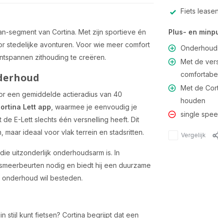
Fiets lease
Plus- en minp
an-segment van Cortina. Met zijn sportieve én
oor stedelijke avonturen. Voor wie meer comfort
Onderhoudsv
ontspannen zithouding te creëren.
Met de vers
comfortabe
nderhoud
Met de Corti
oor een gemiddelde actieradius van 40
houden
ortina Lett app
, waarmee je eenvoudig je
single spee
de E-Lett slechts één versnelling heeft. Dit
maar ideaal voor vlak terrein en stadsritten.
Vergelijk
 die uitzonderlijk onderhoudsarm is. In
en smeerbeurten nodig en biedt hij een duurzame
aan onderhoud wil besteden.
stijl kunt fietsen? Cortina begrijpt dat een