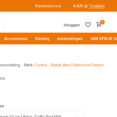
Klantenservice
4.6/5
@
Trustpilot
0
Inloggen
Accessoires
Kleding
Aanbiedingen
VAN SPEIJK G
beoordeling
Merk:
Cortina
Bekijk alles Elektrische Fietsen
tor
Acc
ze:
aat: 53 cm | Kleur: Traffic Red Matt