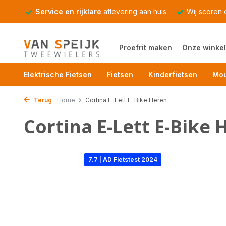
Service en rijklare
aflevering aan huis
Wij scoren
Proefrit maken
Onze winkel
Elektrische Fietsen
Fietsen
Kinderfietsen
Mou
Terug
Home
Cortina E-Lett E-Bike Heren
Cortina E-Lett E-Bike 
7.7 | AD Fietstest 2024