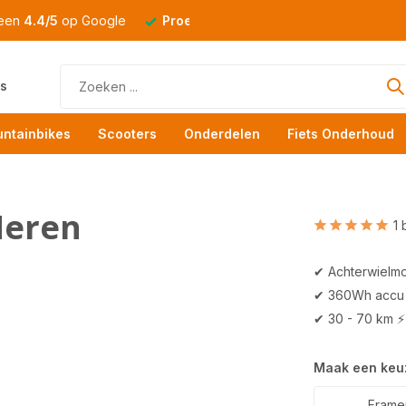
 een
4.4/5
op Google
Proefrit
altijd mogelijk
s
ntainbikes
Scooters
Onderdelen
Fiets Onderhoud
Heren
1 
✔ Achterwielmo
✔ 360Wh accu
✔ 30 - 70 km ⚡
Maak een keu
Framem