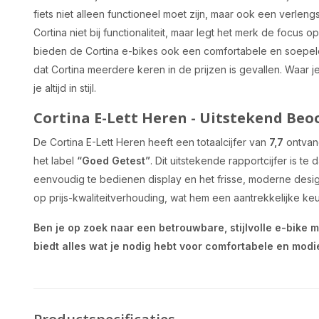
fiets niet alleen functioneel moet zijn, maar ook een verlengs
Cortina niet bij functionaliteit, maar legt het merk de focus op 
bieden de Cortina e-bikes ook een comfortabele en soepele 
dat Cortina meerdere keren in de prijzen is gevallen. Waar j
je altijd in stijl.
Cortina E-Lett Heren - Uitstekend Beo
De Cortina E-Lett Heren heeft een totaalcijfer van
7,7
ontvang
het label
“Goed Getest”
. Dit uitstekende rapportcijfer is t
eenvoudig te bedienen display en het frisse, moderne des
op prijs-kwaliteitverhouding, wat hem een aantrekkelijke ke
Ben je op zoek naar een betrouwbare, stijlvolle e-bike 
biedt alles wat je nodig hebt voor comfortabele en modie