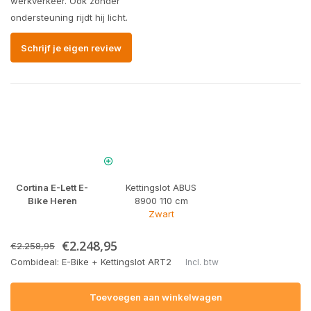
werkverkeer. Ook zonder
ondersteuning rijdt hij licht.
Schrijf je eigen review
Cortina E-Lett E-
Kettingslot ABUS
Bike Heren
8900 110 cm
Zwart
€2.248,95
€2.258,95
Combideal: E-Bike + Kettingslot ART2
Incl. btw
Toevoegen aan winkelwagen