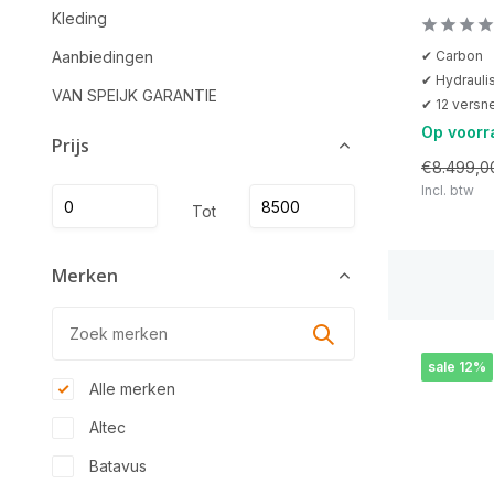
Kleding
✔ Carbon
Aanbiedingen
✔ Hydrauli
VAN SPEIJK GARANTIE
✔ 12 versne
Op voorr
Prijs
€8.499,0
Incl. btw
Tot
Merken
sale 12%
Alle merken
Altec
Batavus