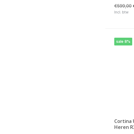
€599,00
Incl. btw
sale 8%
Cortina 
Heren R