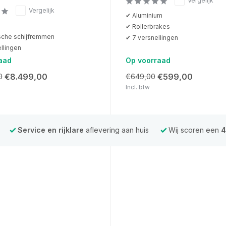
Vergelijk
Vergelijk
✔ Aluminium
✔ Rollerbrakes
sche schijfremmen
✔ 7 versnellingen
llingen
aad
Op voorraad
€8.499,00
€599,00
0
€649,00
Incl. btw
Service en rijklare
aflevering aan huis
Wij scoren een
4