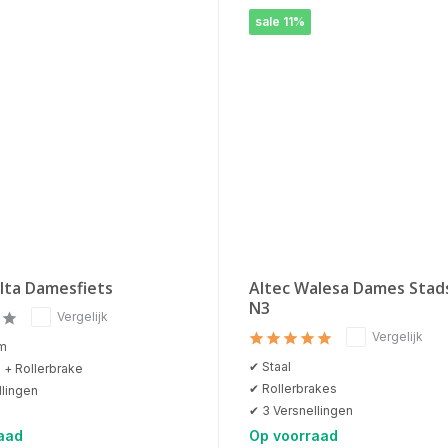
sale 11%
lta Damesfiets
Altec Walesa Dames Stads
N3
Vergelijk
Vergelijk
um
✔ Staal
 + Rollerbrake
✔ Rollerbrakes
llingen
✔ 3 Versnellingen
aad
Op voorraad