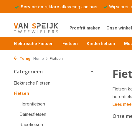
Service en rijklare
aflevering aan huis
Wij scoren
Proefrit maken
Onze winkel
Elektrische Fietsen
Fietsen
Kinderfietsen
Mou
Terug
Home
Fietsen
Fie
Categorieën
Elektrische Fietsen
Fietsen ko
Fietsen
herenfiets
Herenfietsen
Lees mee
Damesfietsen
Onze m
Racefietsen