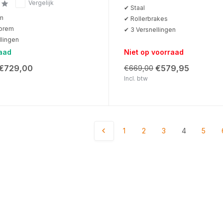
Vergelijk
✔ Staal
um
✔ Rollerbrakes
aprem
✔ 3 Versnellingen
llingen
aad
Niet op voorraad
€729,00
€579,95
€669,00
Incl. btw
1
2
3
4
5