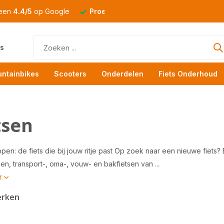
 een
4.4/5
op Google
Proefrit
altijd mogelijk
s
ntainbikes
Scooters
Onderdelen
Fiets Onderhoud
tsen
pen: de fiets die bij jouw ritje past Op zoek naar een nieuwe fiets?
en, transport-, oma-, vouw- en bakfietsen van ...
r
erken