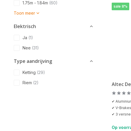
1.75m - 1.84m
(60)
sale 8%
Toon meer
Elektrisch
Ja
(1)
Nee
(31)
Type aandrijving
Ketting
(29)
Riem
(2)
Altec De
✔ Alumini
✔ V-Brakes
✔ 3 versne
Op voorr