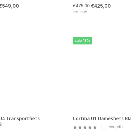
€549,00
€425,00
€475,00
Incl. btw
sale 13%
U4 Transportfiets
Cortina U1 Damesfiets Bl
3
Vergelijk