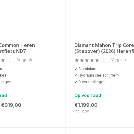
 Common Heren
Diamant Mahon Trip Core
rtfiets ND7
(Stepover) (2026) Herenf
Vergelijk
Vergelijk
um
✔ Aluminium
akes
✔ Hydraulische schijfrem
llingen
✔ 9 Versnellingen
aad
Op voorraad
€919,00
€1.199,00
Incl. btw