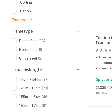
Cortina
Dahon
Toon meer
Frametype
Cortina
Damesfiets
(38)
Transpo
Herenfiets
(19)
✔ Alumini
Universeel
(2)
✔ Rollerbr
✔ 7 versne
Lichaamslengte
1.40m - 1.44m
(9)
Op voorr
€1.039,00
1.45m - 1.54m
(23)
Incl. btw
1.55m - 1.64m
(46)
1.65m - 1.74m
(61)