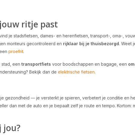
 jouw ritje past
vind je stadsfietsen, dames- en herenfietsen, transport-, oma-, vo
eigen monteurs gecontroleerd en
rijklaar bij je thuisbezorgd
. Weet j
s een
proefrit
.
e stad, een
transportfiets
voor boodschappen en bagage, een
om
pondersteuning? Bekijk dan de
elektrische fietsen
.
e gezondheid — je versterkt je spieren, verbetert je conditie en het 
neller dan met de auto en je bepaalt zelf je route en tempo. Kortom:
j jou?