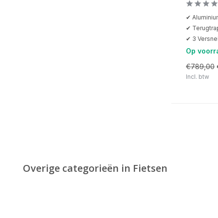
✔ Alumini
✔ Terugtr
✔ 3 Versne
Op voorr
€789,00
Incl. btw
Overige categorieën in Fietsen