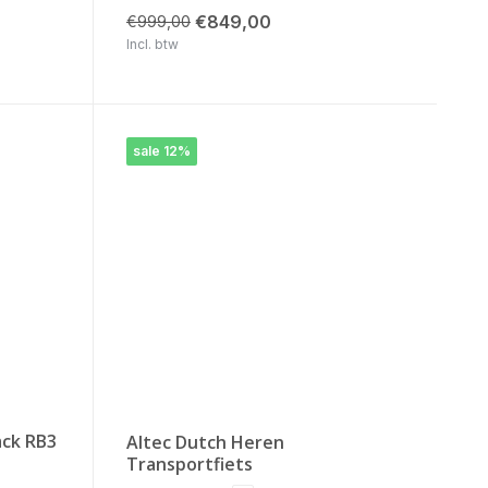
€849,00
€999,00
Incl. btw
sale 12%
ack RB3
Altec Dutch Heren
Transportfiets