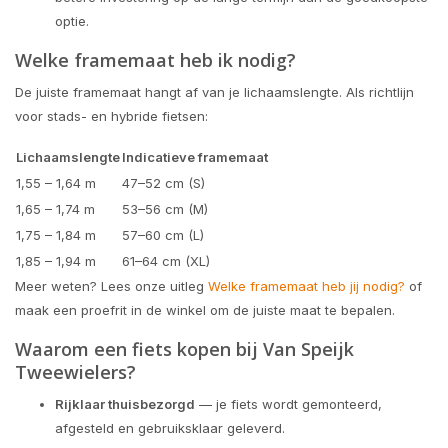
optie.
Welke framemaat heb ik nodig?
De juiste framemaat hangt af van je lichaamslengte. Als richtlijn
voor stads- en hybride fietsen:
Lichaamslengte
Indicatieve framemaat
1,55 – 1,64 m
47–52 cm (S)
1,65 – 1,74 m
53–56 cm (M)
1,75 – 1,84 m
57–60 cm (L)
1,85 – 1,94 m
61–64 cm (XL)
Meer weten? Lees onze uitleg
Welke framemaat heb jij nodig?
of
maak een proefrit in de winkel om de juiste maat te bepalen.
Waarom een fiets kopen bij Van Speijk
Tweewielers?
Rijklaar thuisbezorgd
— je fiets wordt gemonteerd,
afgesteld en gebruiksklaar geleverd.