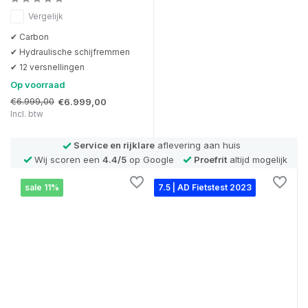
Vergelijk
✔ Carbon
✔ Hydraulische schijfremmen
✔ 12 versnellingen
Op voorraad
€6.999,00
€6.999,00
Incl. btw
Service en rijklare
aflevering aan huis
Wij scoren een
4.4/5
op Google
Proefrit
altijd mogelijk
sale 11%
7.5 | AD Fietstest 2023