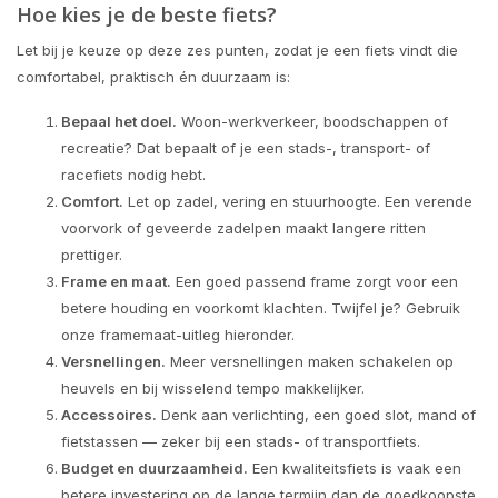
Hoe kies je de beste fiets?
Let bij je keuze op deze zes punten, zodat je een fiets vindt die
comfortabel, praktisch én duurzaam is:
Bepaal het doel.
Woon-werkverkeer, boodschappen of
recreatie? Dat bepaalt of je een stads-, transport- of
racefiets nodig hebt.
Comfort.
Let op zadel, vering en stuurhoogte. Een verende
voorvork of geveerde zadelpen maakt langere ritten
prettiger.
Frame en maat.
Een goed passend frame zorgt voor een
betere houding en voorkomt klachten. Twijfel je? Gebruik
onze framemaat-uitleg hieronder.
Versnellingen.
Meer versnellingen maken schakelen op
heuvels en bij wisselend tempo makkelijker.
Accessoires.
Denk aan verlichting, een goed slot, mand of
fietstassen — zeker bij een stads- of transportfiets.
Budget en duurzaamheid.
Een kwaliteitsfiets is vaak een
betere investering op de lange termijn dan de goedkoopste