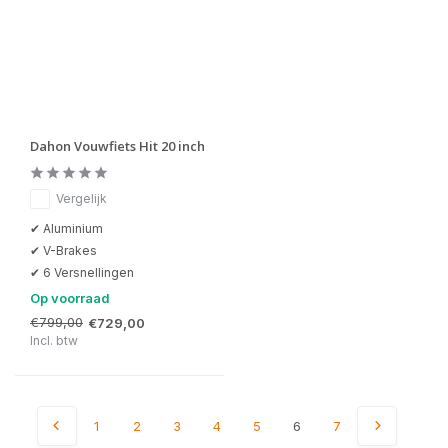
Dahon Vouwfiets Hit 20 inch
Vergelijk
✔ Aluminium
✔ V-Brakes
✔ 6 Versnellingen
Op voorraad
€799,00
€729,00
Incl. btw
1
2
3
4
5
6
7