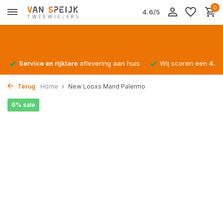
0
4.6/5
Service en rijklare
aflevering aan huis
Wij scoren een
4.4/
Terug
Home
New Looxs Mand Palermo
6% sale