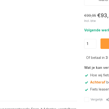
€93
€99,95
Incl. btw
Volgende werk
Of betaal in
3
Wat je kan ve
Hoe wij fie
Achteraf
be
Fiets lease
Vergelijk