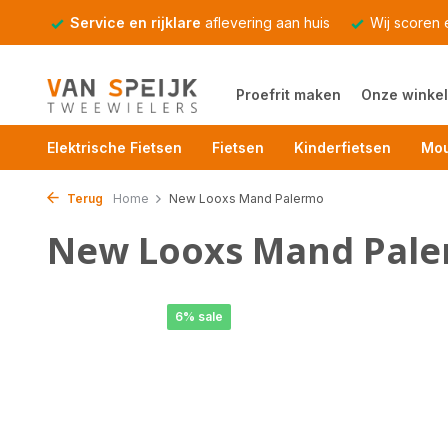
Service en rijklare
aflevering aan huis
Wij scoren
Proefrit maken
Onze winkel
Elektrische Fietsen
Fietsen
Kinderfietsen
Mou
Terug
Home
New Looxs Mand Palermo
New Looxs Mand Pal
6% sale