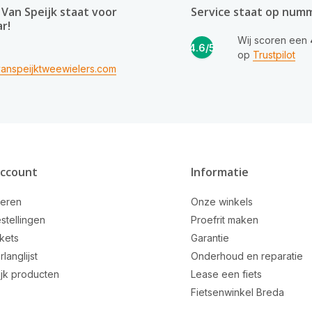
Van Speijk staat voor
Service staat op num
ar!
Wij scoren een
4.6/5
op
Trustpilot
anspeijktweewielers.com
account
Informatie
reren
Onze winkels
stellingen
Proefrit maken
ckets
Garantie
rlanglijst
Onderhoud en reparatie
ijk producten
Lease een fiets
Fietsenwinkel Breda