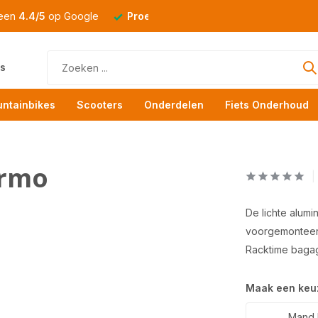
 een
4.4/5
op Google
Proefrit
altijd mogelijk
s
ntainbikes
Scooters
Onderdelen
Fiets Onderhoud
ermo
De lichte alum
voorgemonteerd
Racktime baga
Maak een keu
Mand 