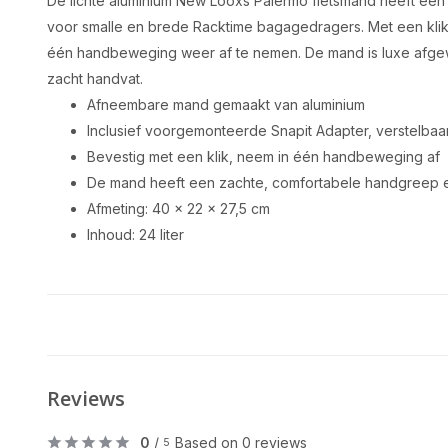
De lichte aluminium New Looxs Palermo fietsmand heeft een
voor smalle en brede Racktime bagagedragers. Met een klik
één handbeweging weer af te nemen. De mand is luxe afg
zacht handvat.
Afneembare mand gemaakt van aluminium
Inclusief voorgemonteerde Snapit Adapter, verstelba
Bevestig met een klik, neem in één handbeweging af
De mand heeft een zachte, comfortabele handgreep
Afmeting: 40 x 22 x 27,5 cm
Inhoud: 24 liter
Reviews
0
/
Based on 0 reviews
5