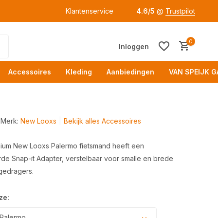
Klantenservice
4.6/5
@
Trustpilot
0
Inloggen
Accessoires
Kleding
Aanbiedingen
VAN SPEIJK G
Merk:
New Looxs
Bekijk alles Accessoires
inium New Looxs Palermo fietsmand heeft een
e Snap-it Adapter, verstelbaar voor smalle en brede
Acc
gedragers.
ze:
Palermo