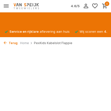
0
4.6/5
Service en rijklare
aflevering aan huis
Wij scoren een
4.4/
Terug
Home
PexKids Kabelslot Flappie