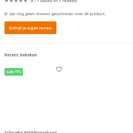
0
/
Based on 0 reviews
5
Er zijn nog geen reviews geschreven over dit product..
Schrijf je eigen review
Recent bekeken
sale 11%
Schwalbe AV19 Binnenband