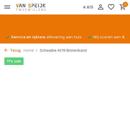
0
4.6/5
Service en rijklare
aflevering aan huis
Wij scoren een
4.4/
Terug
Home
Schwalbe AV19 Binnenband
11% sale