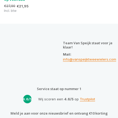
€27,90
€21,95
Incl. btw
Team Van Speijk staat voor je
klaar!
Mail:
info@vanspeijktweewielers.com
Service staat op nummer 1
4.6/5
Wij scoren een
4.6/5
op
Trustpilot
Meld je aan voor onze nieuwsbrief en ontvang €10 korting