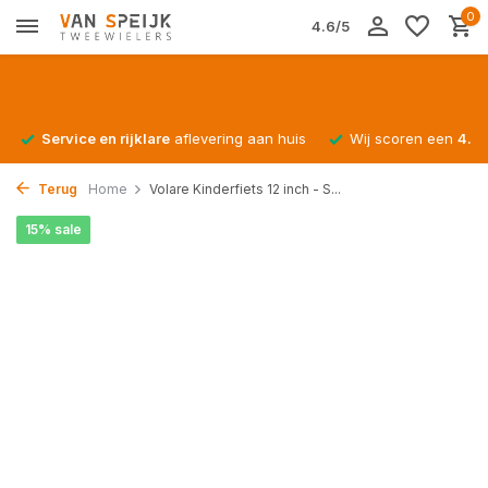
0
4.6/5
Service en rijklare
aflevering aan huis
Wij scoren een
4.4/
Terug
Home
Volare Kinderfiets 12 inch - S...
15% sale