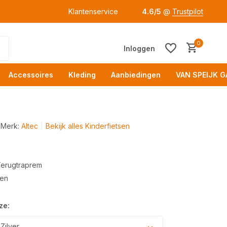
Klantenservice
4.6/5
@
Trustpilot
0
Inloggen
Accessoires
Kleding
Aanbiedingen
VAN SPEIJK G
Merk:
Altec
Bekijk alles Kinderfietsen
Terugtraprem
Acc
gen
ze:
Zilver