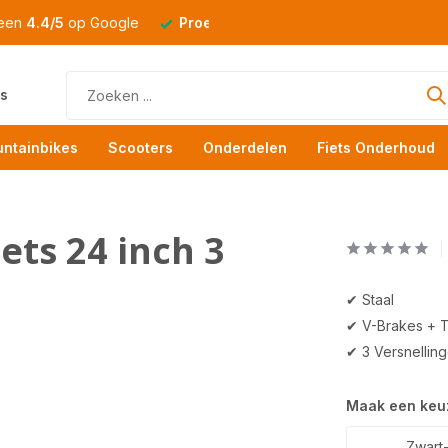
 een
4.4/5
op Google
Proefrit
altijd mogelijk
s
ntainbikes
Scooters
Onderdelen
Fiets Onderhoud
ets 24 inch 3
✔ Staal
✔ V-Brakes + 
✔ 3 Versnellin
Maak een keu
Zwart-