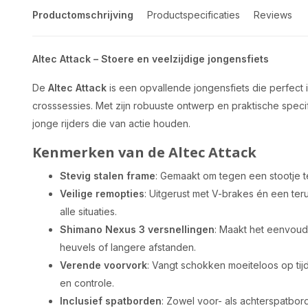
Productomschrijving
Productspecificaties
Reviews
Altec Attack – Stoere en veelzijdige jongensfiets
De
Altec Attack
is een opvallende jongensfiets die perfect is
crosssessies. Met zijn robuuste ontwerp en praktische specif
jonge rijders die van actie houden.
Kenmerken van de Altec Attack
Stevig stalen frame
: Gemaakt om tegen een stootje te
Veilige remopties
: Uitgerust met V-brakes én een te
alle situaties.
Shimano Nexus 3 versnellingen
: Maakt het eenvoudi
heuvels of langere afstanden.
Verende voorvork
: Vangt schokken moeiteloos op tij
en controle.
Inclusief spatborden
: Zowel voor- als achterspatbord