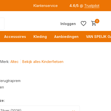
Klantenservice
4.6/5
@
Trustpilot
0
Inloggen
Accessoires
Kleding
Aanbiedingen
VAN SPEIJK G
Merk:
Altec
Bekijk alles Kinderfietsen
Terugtraprem
Acc
gen
ze:
Zilver (2026)