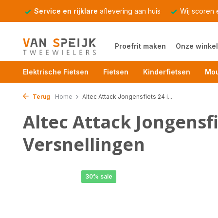
Service en rijklare
aflevering aan huis
Wij scoren
Proefrit maken
Onze winkel
Elektrische Fietsen
Fietsen
Kinderfietsen
Mou
Terug
Home
Altec Attack Jongensfiets 24 i...
Altec Attack Jongensfi
Versnellingen
30% sale