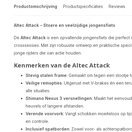
Productomschrijving
Productspecificaties
Reviews
Altec Attack – Stoere en veelzijdige jongensfiets
De
Altec Attack
is een opvallende jongensfiets die perfect is
crosssessies. Met zijn robuuste ontwerp en praktische specif
jonge rijders die van actie houden.
Kenmerken van de Altec Attack
Stevig stalen frame
: Gemaakt om tegen een stootje te
Veilige remopties
: Uitgerust met V-brakes én een te
alle situaties.
Shimano Nexus 3 versnellingen
: Maakt het eenvoudi
heuvels of langere afstanden.
Verende voorvork
: Vangt schokken moeiteloos op tij
en controle.
Inclusief spatborden
: Zowel voor- als achterspatbord