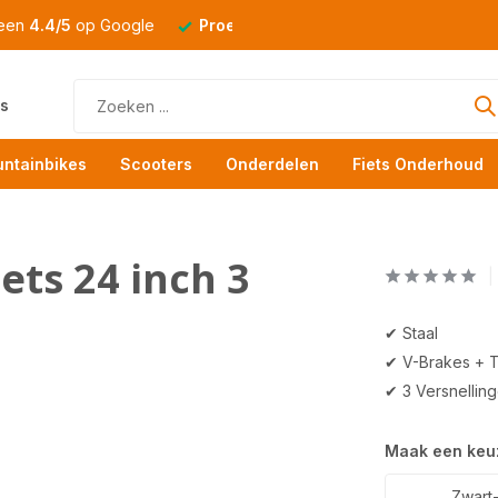
 een
4.4/5
op Google
Proefrit
altijd mogelijk
s
ntainbikes
Scooters
Onderdelen
Fiets Onderhoud
ets 24 inch 3
✔ Staal
✔ V-Brakes + 
✔ 3 Versnellin
Maak een keu
Zwart-