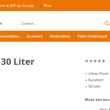
 een
4.4/5
op Google
Proefrit
altijd mogelijk
s
ntainbikes
Scooters
Onderdelen
Fiets Onderhoud
30 Liter
> Urban Proof
> Kunststof
> 30 Liter
Maak een keu
Misty 