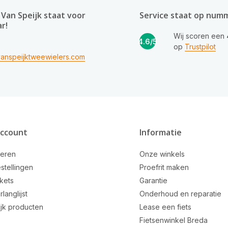
Van Speijk staat voor
Service staat op num
ar!
Wij scoren een
4.6/5
op
Trustpilot
anspeijktweewielers.com
account
Informatie
reren
Onze winkels
stellingen
Proefrit maken
ckets
Garantie
rlanglijst
Onderhoud en reparatie
ijk producten
Lease een fiets
Fietsenwinkel Breda