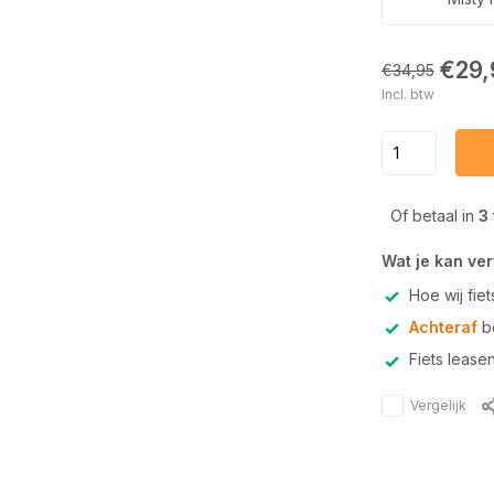
€29,
€34,95
Incl. btw
Of betaal in
3
Wat je kan ve
Hoe wij fie
Achteraf
be
Fiets lease
Vergelijk