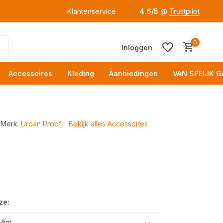
Klantenservice
4.6/5
@
Trustpilot
0
Inloggen
Accessoires
Kleding
Aanbiedingen
VAN SPEIJK G
Merk:
Urban Proof
Bekijk alles Accessoires
Acc
ze:
Mint