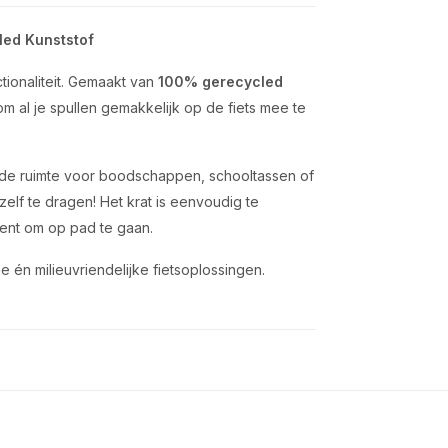
led Kunststof
ionaliteit. Gemaakt van
100% gerecycled
m al je spullen gemakkelijk op de fiets mee te
de ruimte voor boodschappen, schooltassen of
elf te dragen! Het krat is eenvoudig te
bent om op pad te gaan.
e én milieuvriendelijke fietsoplossingen.