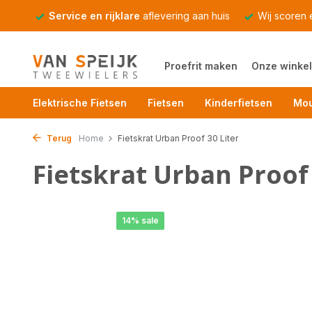
Service en rijklare
aflevering aan huis
Wij scoren
Proefrit maken
Onze winkel
Elektrische Fietsen
Fietsen
Kinderfietsen
Mou
Terug
Home
Fietskrat Urban Proof 30 Liter
Fietskrat Urban Proof 
14% sale