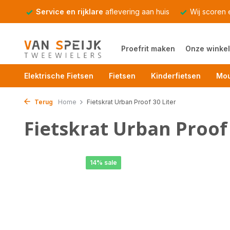
Service en rijklare
aflevering aan huis
Wij scoren
Proefrit maken
Onze winkel
Elektrische Fietsen
Fietsen
Kinderfietsen
Mou
Terug
Home
Fietskrat Urban Proof 30 Liter
Fietskrat Urban Proof 
14% sale