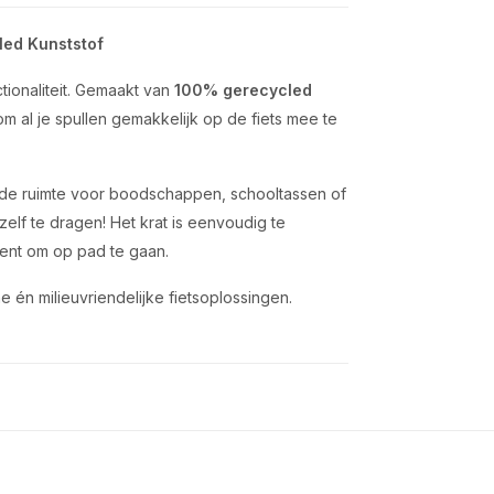
led Kunststof
ionaliteit. Gemaakt van
100% gerecycled
m al je spullen gemakkelijk op de fiets mee te
de ruimte voor boodschappen, schooltassen of
elf te dragen! Het krat is eenvoudig te
bent om op pad te gaan.
e én milieuvriendelijke fietsoplossingen.