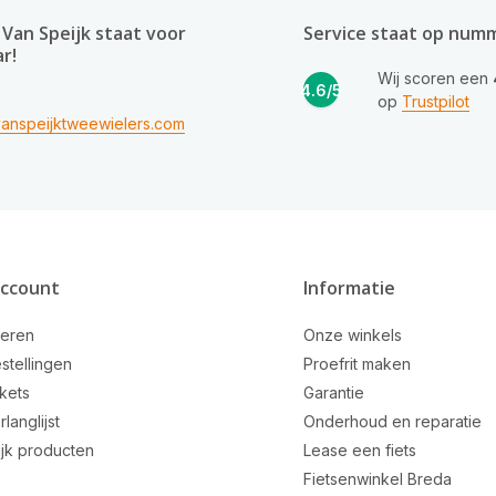
Van Speijk staat voor
Service staat op num
ar!
Wij scoren een
4.6/5
op
Trustpilot
anspeijktweewielers.com
account
Informatie
reren
Onze winkels
stellingen
Proefrit maken
ckets
Garantie
rlanglijst
Onderhoud en reparatie
ijk producten
Lease een fiets
Fietsenwinkel Breda