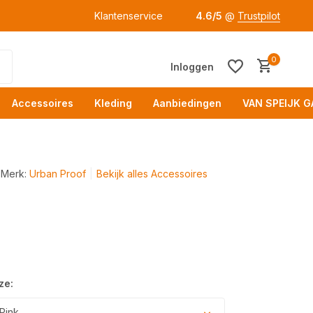
Klantenservice
4.6/5
@
Trustpilot
0
Inloggen
Accessoires
Kleding
Aanbiedingen
VAN SPEIJK G
Merk:
Urban Proof
Bekijk alles Accessoires
Acc
ze:
Pink