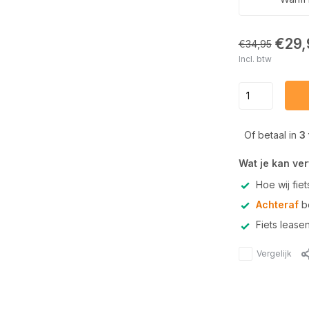
€29,
€34,95
Incl. btw
Of betaal in
3
Wat je kan ve
Hoe wij fie
Achteraf
be
Fiets lease
Vergelijk