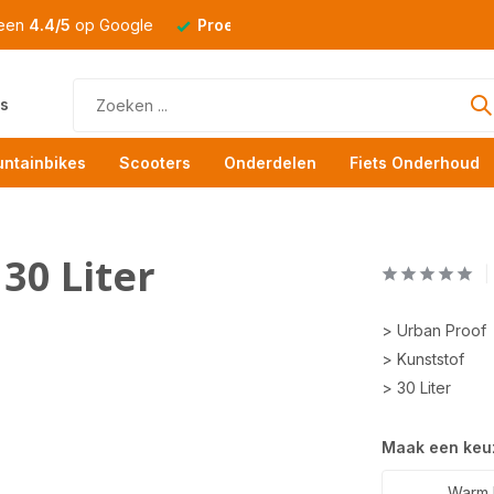
 een
4.4/5
op Google
Proefrit
altijd mogelijk
s
ntainbikes
Scooters
Onderdelen
Fiets Onderhoud
30 Liter
> Urban Proof
> Kunststof
> 30 Liter
Maak een keu
Warm 