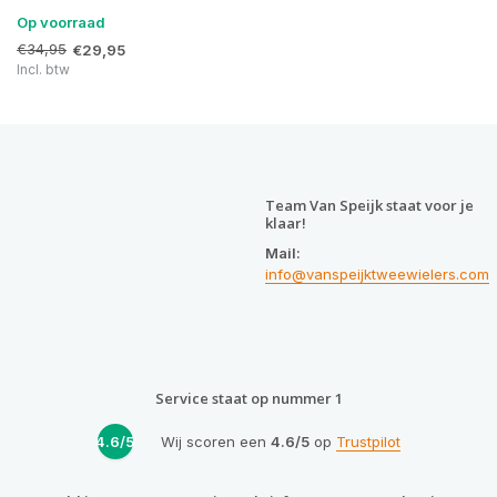
Op voorraad
€34,95
€29,95
Incl. btw
Team Van Speijk staat voor je
klaar!
Mail:
info@vanspeijktweewielers.com
Service staat op nummer 1
4.6/5
Wij scoren een
4.6/5
op
Trustpilot